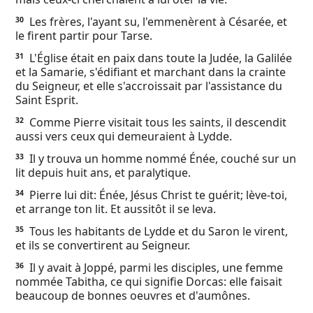
Les frères, l'ayant su, l'emmenèrent à Césarée, et
30
le firent partir pour Tarse.
L'Église était en paix dans toute la Judée, la Galilée
31
et la Samarie, s'édifiant et marchant dans la crainte
du Seigneur, et elle s'accroissait par l'assistance du
Saint Esprit.
Comme Pierre visitait tous les saints, il descendit
32
aussi vers ceux qui demeuraient à Lydde.
Il y trouva un homme nommé Énée, couché sur un
33
lit depuis huit ans, et paralytique.
Pierre lui dit: Énée, Jésus Christ te guérit; lève-toi,
34
et arrange ton lit. Et aussitôt il se leva.
Tous les habitants de Lydde et du Saron le virent,
35
et ils se convertirent au Seigneur.
Il y avait à Joppé, parmi les disciples, une femme
36
nommée Tabitha, ce qui signifie Dorcas: elle faisait
beaucoup de bonnes oeuvres et d'aumônes.