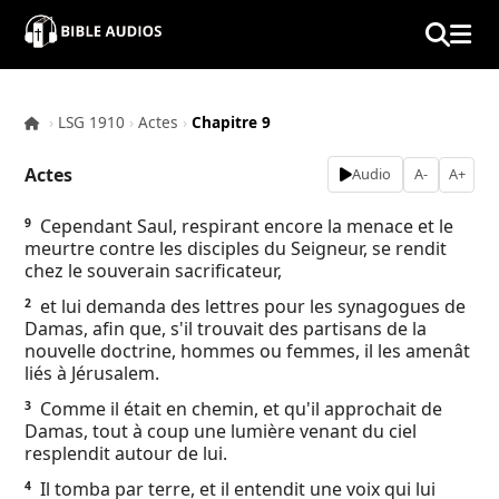
×
Home
›
LSG 1910
›
Actes
›
Chapitre 9
Audio
Actes
Audio
A-
A+
Bible
Cependant Saul, respirant encore la menace et le
9
meurtre contre les disciples du Seigneur, se rendit
Contacts
chez le souverain sacrificateur,
et lui demanda des lettres pour les synagogues de
2
About
Damas, afin que, s'il trouvait des partisans de la
nouvelle doctrine, hommes ou femmes, il les amenât
liés à Jérusalem.
Copyright
Comme il était en chemin, et qu'il approchait de
3
Damas, tout à coup une lumière venant du ciel
Download
resplendit autour de lui.
Il tomba par terre, et il entendit une voix qui lui
4
L.O.A