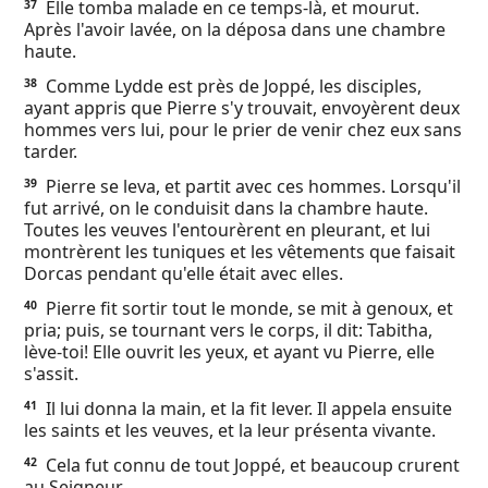
Elle tomba malade en ce temps-là, et mourut.
37
Après l'avoir lavée, on la déposa dans une chambre
haute.
Comme Lydde est près de Joppé, les disciples,
38
ayant appris que Pierre s'y trouvait, envoyèrent deux
hommes vers lui, pour le prier de venir chez eux sans
tarder.
Pierre se leva, et partit avec ces hommes. Lorsqu'il
39
fut arrivé, on le conduisit dans la chambre haute.
Toutes les veuves l'entourèrent en pleurant, et lui
montrèrent les tuniques et les vêtements que faisait
Dorcas pendant qu'elle était avec elles.
Pierre fit sortir tout le monde, se mit à genoux, et
40
pria; puis, se tournant vers le corps, il dit: Tabitha,
lève-toi! Elle ouvrit les yeux, et ayant vu Pierre, elle
s'assit.
Il lui donna la main, et la fit lever. Il appela ensuite
41
les saints et les veuves, et la leur présenta vivante.
Cela fut connu de tout Joppé, et beaucoup crurent
42
au Seigneur.