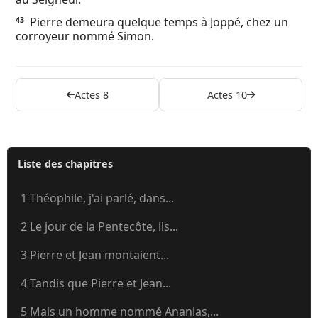
Pierre demeura quelque temps à Joppé, chez un
43
corroyeur nommé Simon.
Actes 8
Actes 10
Liste des chapitres
1 Théophile, j'ai parlé, dans...
2 Le jour de la Pentecôte, ils...
3 Pierre et Jean montaient...
4 Tandis que Pierre et Jean...
5 Mais un homme nommé Ananias,...