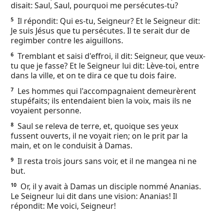
disait: Saul, Saul, pourquoi me persécutes-tu?
Ebook
Il répondit: Qui es-tu, Seigneur? Et le Seigneur dit:
5
Je suis Jésus que tu persécutes. Il te serait dur de
regimber contre les aiguillons.
Tremblant et saisi d'effroi, il dit: Seigneur, que veux-
6
tu que je fasse? Et le Seigneur lui dit: Lève-toi, entre
dans la ville, et on te dira ce que tu dois faire.
Les hommes qui l'accompagnaient demeurèrent
7
stupéfaits; ils entendaient bien la voix, mais ils ne
voyaient personne.
Saul se releva de terre, et, quoique ses yeux
8
fussent ouverts, il ne voyait rien; on le prit par la
main, et on le conduisit à Damas.
Il resta trois jours sans voir, et il ne mangea ni ne
9
but.
Or, il y avait à Damas un disciple nommé Ananias.
10
Le Seigneur lui dit dans une vision: Ananias! Il
répondit: Me voici, Seigneur!