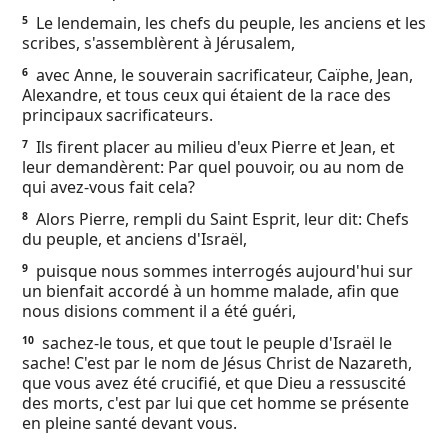
Ebook
Le lendemain, les chefs du peuple, les anciens et les
5
scribes, s'assemblèrent à Jérusalem,
avec Anne, le souverain sacrificateur, Caïphe, Jean,
6
Alexandre, et tous ceux qui étaient de la race des
principaux sacrificateurs.
Ils firent placer au milieu d'eux Pierre et Jean, et
7
leur demandèrent: Par quel pouvoir, ou au nom de
qui avez-vous fait cela?
Alors Pierre, rempli du Saint Esprit, leur dit: Chefs
8
du peuple, et anciens d'Israël,
puisque nous sommes interrogés aujourd'hui sur
9
un bienfait accordé à un homme malade, afin que
nous disions comment il a été guéri,
sachez-le tous, et que tout le peuple d'Israël le
10
sache! C'est par le nom de Jésus Christ de Nazareth,
que vous avez été crucifié, et que Dieu a ressuscité
des morts, c'est par lui que cet homme se présente
en pleine santé devant vous.