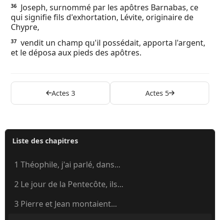
Joseph, surnommé par les apôtres Barnabas, ce
36
qui signifie fils d'exhortation, Lévite, originaire de
Chypre,
vendit un champ qu'il possédait, apporta l'argent,
37
et le déposa aux pieds des apôtres.
Actes 3
Actes 5
Liste des chapitres
1 Théophile, j'ai parlé, dans...
2 Le jour de la Pentecôte, ils...
3 Pierre et Jean montaient...