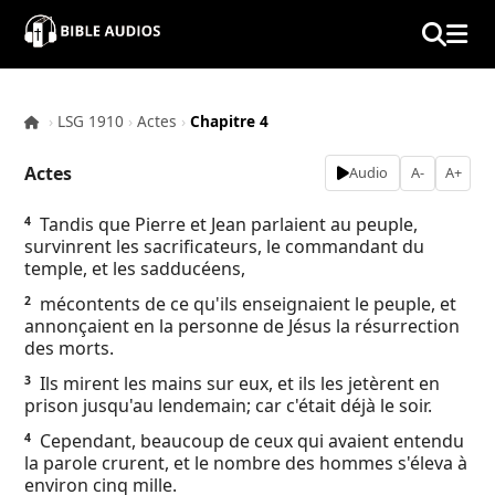
×
Home
›
LSG 1910
›
Actes
›
Chapitre 4
Audio
Actes
Audio
A-
A+
Bible
Tandis que Pierre et Jean parlaient au peuple,
4
survinrent les sacrificateurs, le commandant du
Contacts
temple, et les sadducéens,
mécontents de ce qu'ils enseignaient le peuple, et
2
About
annonçaient en la personne de Jésus la résurrection
des morts.
Copyright
Ils mirent les mains sur eux, et ils les jetèrent en
3
prison jusqu'au lendemain; car c'était déjà le soir.
Download
Cependant, beaucoup de ceux qui avaient entendu
4
la parole crurent, et le nombre des hommes s'éleva à
environ cinq mille.
L.O.A