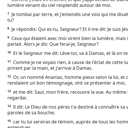
lumière venant du ciel resplendit autour de moi.
Ebook
Je tombai par terre, et j'entendis une voix qui me disa
7
tu?
Je répondis: Qui es-tu, Seigneur? Et il me dit: Je suis 
8
Ceux qui étaient avec moi virent bien la lumière, mais i
9
parlait. Alors je dis: Que ferai-je, Seigneur?
Et le Seigneur me dit: Lève-toi, va à Damas, et là on te
10
Comme je ne voyais rien, à cause de l'éclat de cette 
11
prirent par la main, et j'arrivai à Damas.
Or, un nommé Ananias, homme pieux selon la loi, et 
12
rendaient un bon témoignage, vint se présenter à moi,
et me dit: Saul, mon frère, recouvre la vue. Au même in
13
regardai.
Il dit: Le Dieu de nos pères t'a destiné à connaître sa v
14
paroles de sa bouche;
car tu lui serviras de témoin, auprès de tous les hom
15
entendues.