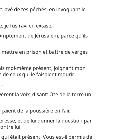
et lavé de tes péchés, en invoquant le
22 Hommes 
23 Paul, le
 je fus ravi en extase,
24 Cinq jou
 promptement de Jérusalem, parce qu'ils
25 Festus, 
is mettre en prison et battre de verges
26 Agrippa 
27 Lorsqu'i
étais moi-même présent, joignant mon
 de ceux qui le faisaient mourir.
28 Après n
...
Autres liv
vèrent la voix, disant: Ote de la terre un
Louis Sego
çaient de la poussière en l'air.
Livre d'Hé
resse, et de lui donner la question par
ontre lui.
qui était présent: Vous est-il permis de