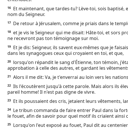
Et maintenant, que tardes-tu? Lève-toi, sois baptisé, 
16
nom du Seigneur.
De retour à Jérusalem, comme je priais dans le temple,
17
et je vis le Seigneur qui me disait: Hâte-toi, et sors
18
ne recevront pas ton témoignage sur moi.
Et je dis: Seigneur, ils savent eux-mêmes que je faisa
19
dans les synagogues ceux qui croyaient en toi, et que,
lorsqu'on répandit le sang d'Étienne, ton témoin, j'
20
approbation à celle des autres, et gardant les vêtements
Alors il me dit: Va, je t'enverrai au loin vers les nations
21
Ils l'écoutèrent jusqu'à cette parole. Mais alors ils éle
22
pareil homme! Il n'est pas digne de vivre.
Et ils poussaient des cris, jetaient leurs vêtements, lan
23
Le tribun commanda de faire entrer Paul dans la forte
24
le fouet, afin de savoir pour quel motif ils criaient ainsi c
Lorsqu'on l'eut exposé au fouet, Paul dit au centenier 
25