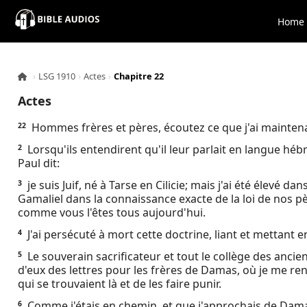
×
Home
Home
›
LSG 1910
›
Actes
›
Chapitre 22
Audio
Actes
Bible
Hommes frères et pères, écoutez ce que j'ai mainten
22
Lorsqu'ils entendirent qu'il leur parlait en langue hébr
2
Contacts
Paul dit:
je suis Juif, né à Tarse en Cilicie; mais j'ai été élevé dans
3
About
Gamaliel dans la connaissance exacte de la loi de nos pè
comme vous l'êtes tous aujourd'hui.
Copyright
J'ai persécuté à mort cette doctrine, liant et mettan
4
Le souverain sacrificateur et tout le collège des anci
5
Download
d'eux des lettres pour les frères de Damas, où je me ren
qui se trouvaient là et de les faire punir.
L.O.A
Comme j'étais en chemin, et que j'approchais de Dama
6