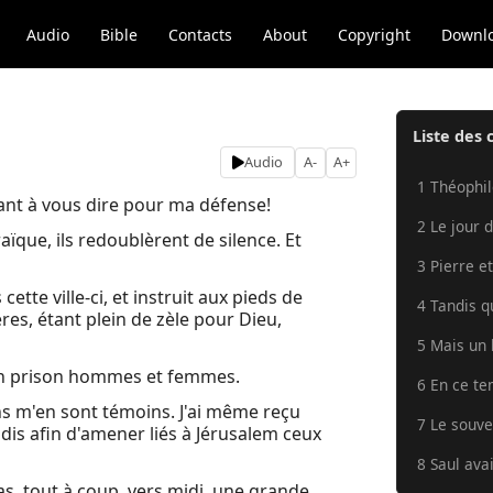
Audio
Bible
Contacts
About
Copyright
Downl
Liste des 
Audio
A-
A+
1 Théophile
ant à vous dire pour ma défense!
2 Le jour d
aïque, ils redoublèrent de silence. Et
3 Pierre e
 cette ville-ci, et instruit aux pieds de
4 Tandis qu
res, étant plein de zèle pour Dieu,
5 Mais un
t en prison hommes et femmes.
6 En ce te
ens m'en sont témoins. J'ai même reçu
7 Le souver
dis afin d'amener liés à Jérusalem ceux
8 Saul avai
s, tout à coup, vers midi, une grande