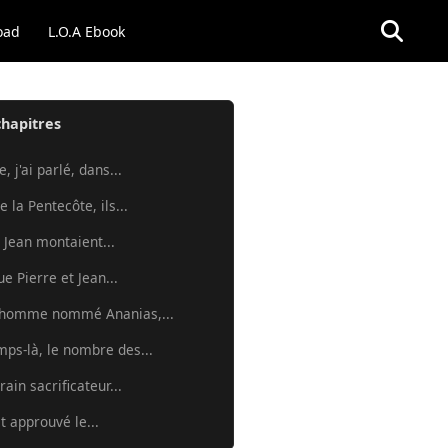
oad
L.O.A Ebook
chapitres
, j'ai parlé, dans...
e la Pentecôte, ils...
t Jean montaient...
e Pierre et Jean...
 homme nommé Ananias,...
mps-là, le nombre des...
ain sacrificateur...
t approuvé le...