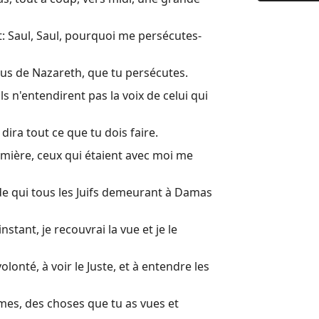
9 Cependan
10 Il y av
it: Saul, Saul, pourquoi me persécutes-
11 Les apôt
Jésus de Nazareth, que tu persécutes.
12 Vers le
ls n'entendirent pas la voix de celui qui
13 Il y ava
 dira tout ce que tu dois faire.
14 A Icone
lumière, ceux qui étaient avec moi me
15 Quelqu
16 Il se re
de qui tous les Juifs demeurant à Damas
17 Paul et 
stant, je recouvrai la vue et je le
18 Après ce
19 Pendant
olonté, à voir le Juste, et à entendre les
20 Lorsque
mes, des choses que tu as vues et
21 Nous n