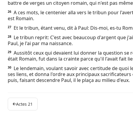
battre de verges un citoyen romain, qui n'est pas mê
A ces mots, le centenier alla vers le tribun pour l'ave
26
est Romain.
Et le tribun, étant venu, dit à Paul: Dis-moi, es-tu Rom
27
Le tribun reprit: C'est avec beaucoup d'argent que j'ai 
28
Paul, je l'ai par ma naissance.
Aussitôt ceux qui devaient lui donner la question se re
29
était Romain, fut dans la crainte parce qu'il l'avait fait lie
Le lendemain, voulant savoir avec certitude de quoi les J
30
ses liens, et donna l'ordre aux principaux sacrificateurs 
puis, faisant descendre Paul, il le plaça au milieu d'eux.
Actes 21