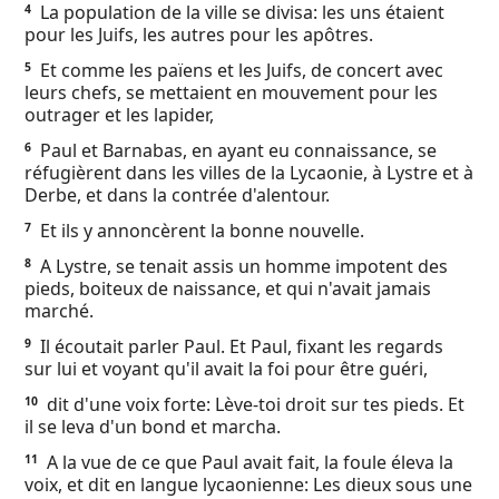
La population de la ville se divisa: les uns étaient
4
Ebook
pour les Juifs, les autres pour les apôtres.
Et comme les païens et les Juifs, de concert avec
5
leurs chefs, se mettaient en mouvement pour les
outrager et les lapider,
Paul et Barnabas, en ayant eu connaissance, se
6
réfugièrent dans les villes de la Lycaonie, à Lystre et à
Derbe, et dans la contrée d'alentour.
Et ils y annoncèrent la bonne nouvelle.
7
A Lystre, se tenait assis un homme impotent des
8
pieds, boiteux de naissance, et qui n'avait jamais
marché.
Il écoutait parler Paul. Et Paul, fixant les regards
9
sur lui et voyant qu'il avait la foi pour être guéri,
dit d'une voix forte: Lève-toi droit sur tes pieds. Et
10
il se leva d'un bond et marcha.
A la vue de ce que Paul avait fait, la foule éleva la
11
voix, et dit en langue lycaonienne: Les dieux sous une