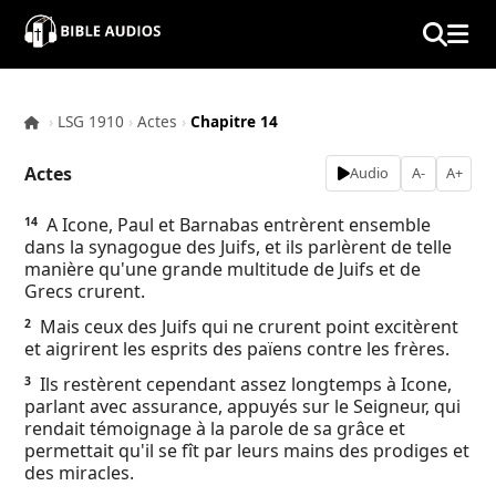
×
Home
›
LSG 1910
›
Actes
›
Chapitre 14
Audio
Actes
Audio
A-
A+
Bible
A Icone, Paul et Barnabas entrèrent ensemble
14
dans la synagogue des Juifs, et ils parlèrent de telle
Contacts
manière qu'une grande multitude de Juifs et de
Grecs crurent.
About
Mais ceux des Juifs qui ne crurent point excitèrent
2
et aigrirent les esprits des païens contre les frères.
Copyright
Ils restèrent cependant assez longtemps à Icone,
3
parlant avec assurance, appuyés sur le Seigneur, qui
rendait témoignage à la parole de sa grâce et
Download
permettait qu'il se fît par leurs mains des prodiges et
des miracles.
L.O.A