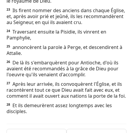
le royaume de Dieu.
Ils firent nommer des anciens dans chaque Église,
23
et, après avoir prié et jeûné, ils les recommandèrent
au Seigneur, en qui ils avaient cru.
Traversant ensuite la Pisidie, ils vinrent en
24
Pamphylie,
annoncèrent la parole à Perge, et descendirent à
25
Attalie.
De là ils s'embarquèrent pour Antioche, d'où ils
26
avaient été recommandés à la grâce de Dieu pour
l'oeuvre qu'ils venaient d'accomplir.
Après leur arrivée, ils convoquèrent l'Église, et ils
27
racontèrent tout ce que Dieu avait fait avec eux, et
comment il avait ouvert aux nations la porte de la foi.
Et ils demeurèrent assez longtemps avec les
28
disciples.