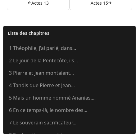
Actes 13
Actes 15
Liste des chapitres
1 Théophile, j'ai parlé, dans...
2 Le jour de la Pentecôte, ils...
3 Pierre et Jean montaient...
4 Tandis que Pierre et Jean...
5 Mais un homme nommé Ananias,...
6 En ce temps-là, le nombre des...
7 Le souverain sacrificateur...
8 Saul avait approuvé le...