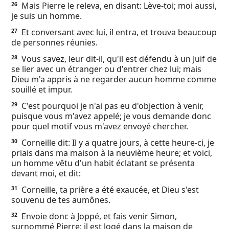
Mais Pierre le releva, en disant: Lève-toi; moi aussi,
26
je suis un homme.
Et conversant avec lui, il entra, et trouva beaucoup
27
de personnes réunies.
Vous savez, leur dit-il, qu'il est défendu à un Juif de
28
se lier avec un étranger ou d'entrer chez lui; mais
Dieu m'a appris à ne regarder aucun homme comme
souillé et impur.
C'est pourquoi je n'ai pas eu d'objection à venir,
29
puisque vous m'avez appelé; je vous demande donc
pour quel motif vous m'avez envoyé chercher.
Corneille dit: Il y a quatre jours, à cette heure-ci, je
30
priais dans ma maison à la neuvième heure; et voici,
un homme vêtu d'un habit éclatant se présenta
devant moi, et dit:
Corneille, ta prière a été exaucée, et Dieu s'est
31
souvenu de tes aumônes.
Envoie donc à Joppé, et fais venir Simon,
32
surnommé Pierre; il est logé dans la maison de