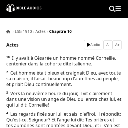
×
Home
›
LSG 1910
›
Actes
›
Chapitre 10
Audio
Actes
Audio
A-
A+
Bible
Il y avait à Césarée un homme nommé Corneille,
10
centenier dans la cohorte dite italienne.
Contacts
Cet homme était pieux et craignait Dieu, avec toute
2
sa maison; il faisait beaucoup d'aumônes au peuple,
About
et priait Dieu continuellement.
Vers la neuvième heure du jour, il vit clairement
3
Copyright
dans une vision un ange de Dieu qui entra chez lui, et
qui lui dit: Corneille!
Download
Les regards fixés sur lui, et saisi d'effroi, il répondit:
4
Qu'est-ce, Seigneur? Et l'ange lui dit: Tes prières et
tes aumônes sont montées devant Dieu, et il s'en est
L.O.A