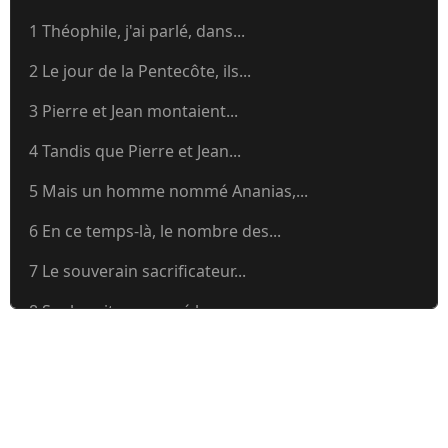
1 Théophile, j'ai parlé, dans...
2 Le jour de la Pentecôte, ils...
3 Pierre et Jean montaient...
4 Tandis que Pierre et Jean...
5 Mais un homme nommé Ananias,...
6 En ce temps-là, le nombre des...
7 Le souverain sacrificateur...
8 Saul avait approuvé le...
9 Cependant Saul, respirant...
10 Il y avait à Césarée un homme...
11 Les apôtres et les frères qui...