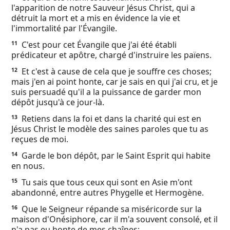
l'apparition de notre Sauveur Jésus Christ, qui a
détruit la mort et a mis en évidence la vie et
l'immortalité par l'Évangile.
C'est pour cet Évangile que j'ai été établi
11
prédicateur et apôtre, chargé d'instruire les païens.
Et c'est à cause de cela que je souffre ces choses;
12
mais j'en ai point honte, car je sais en qui j'ai cru, et je
suis persuadé qu'il a la puissance de garder mon
dépôt jusqu'à ce jour-là.
Retiens dans la foi et dans la charité qui est en
13
Jésus Christ le modèle des saines paroles que tu as
reçues de moi.
Garde le bon dépôt, par le Saint Esprit qui habite
14
en nous.
Tu sais que tous ceux qui sont en Asie m'ont
15
abandonné, entre autres Phygelle et Hermogène.
Que le Seigneur répande sa miséricorde sur la
16
maison d'Onésiphore, car il m'a souvent consolé, et il
n'a pas eu honte de mes chaînes;