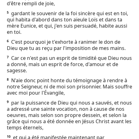
d'être rempli de joie,
Ebook
gardant le souvenir de la foi sincère qui est en toi,
5
qui habita d'abord dans ton aïeule Loïs et dans ta
mère Eunice, et qui, j'en suis persuadé, habite aussi
en toi.
C'est pourquoi je t'exhorte à ranimer le don de
6
Dieu que tu as reçu par l'imposition de mes mains.
Car ce n'est pas un esprit de timidité que Dieu nous
7
a donné, mais un esprit de force, d'amour et de
sagesse.
N'aie donc point honte du témoignage à rendre à
8
notre Seigneur, ni de moi son prisonnier. Mais souffre
avec moi pour l'Évangile,
par la puissance de Dieu qui nous a sauvés, et nous
9
a adressé une sainte vocation, non à cause de nos
oeuvres, mais selon son propre dessein, et selon la
grâce qui nous a été donnée en Jésus Christ avant les
temps éternels,
et qui a été manifestée maintenant par
10