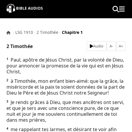
×
Home
›
LSG 1910
›
2 Timothée
›
Chapitre 1
Audio
2 Timothée
Audio
A-
A+
Bible
Paul, apôtre de Jésus Christ, par la volonté de Dieu,
1
pour annoncer la promesse de la vie qui est en Jésus
Contacts
Christ,
à Timothée, mon enfant bien-aimé: que la grâce, la
2
About
miséricorde et la paix te soient données de la part de
Dieu le Père et de Jésus Christ notre Seigneur!
Copyright
Je rends grâces à Dieu, que mes ancêtres ont servi,
3
et que je sers avec une conscience pure, de ce que
nuit et jour je me souviens continuellement de toi
Download
dans mes prières,
me rappelant tes larmes, et désirant te voir afin
4
L.O.A