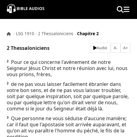
×
Home
›
LSG 1910
›
2 Thessaloniciens
›
Chapitre 2
Audio
2 Thessaloniciens
Audio
A-
A+
Bible
Pour ce qui concerne l'avènement de notre
2
Seigneur Jésus Christ et notre réunion avec lui, nous
Contacts
vous prions, frères,
de ne pas vous laisser facilement ébranler dans
2
About
votre bon sens, et de ne pas vous laisser troubler,
soit par quelque inspiration, soit par quelque parole,
ou par quelque lettre qu'on dirait venir de nous,
Copyright
comme si le jour du Seigneur était déjà là.
Que personne ne vous séduise d'aucune manière;
3
Download
car il faut que l'apostasie soit arrivée auparavant, et
qu'on ait vu paraître l'homme du péché, le fils de la
L.O.A
perdition,