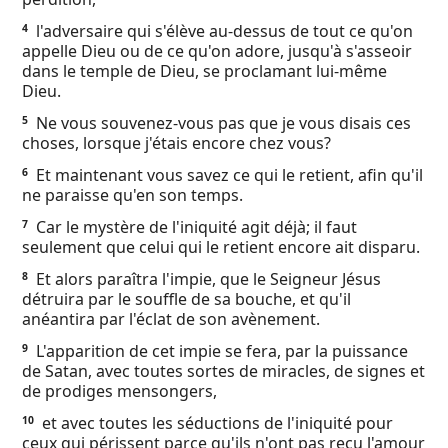
Ebook
l'adversaire qui s'élève au-dessus de tout ce qu'on
4
appelle Dieu ou de ce qu'on adore, jusqu'à s'asseoir
dans le temple de Dieu, se proclamant lui-même
Dieu.
Ne vous souvenez-vous pas que je vous disais ces
5
choses, lorsque j'étais encore chez vous?
Et maintenant vous savez ce qui le retient, afin qu'il
6
ne paraisse qu'en son temps.
Car le mystère de l'iniquité agit déjà; il faut
7
seulement que celui qui le retient encore ait disparu.
Et alors paraîtra l'impie, que le Seigneur Jésus
8
détruira par le souffle de sa bouche, et qu'il
anéantira par l'éclat de son avènement.
L'apparition de cet impie se fera, par la puissance
9
de Satan, avec toutes sortes de miracles, de signes et
de prodiges mensongers,
et avec toutes les séductions de l'iniquité pour
10
ceux qui périssent parce qu'ils n'ont pas reçu l'amour