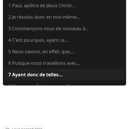
1 Paul, apôtre de Jésus Christ...
2 Je résolus donc en moi-même...
3 Commençons-nous de nouveau à...
4 C'est pourquoi, ayant ce...
5 Nous savons, en effet, que,...
6 Puisque nous travaillons avec...
7 Ayant donc de telles...
8 Nous vous faisons connaître,...
9 Il est superflu que je vous...
10 Moi Paul, je vous prie, par...
11 Oh! si vous pouviez supporter...