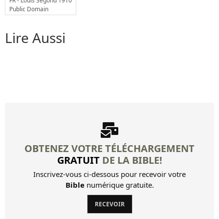
FR - Louis Segond 1910
12 Il faut se glorifier... Cela...
Public Domain
13 Je vais chez vous pour la...
Lire Aussi
Autres livres
Louis Segond Bible
Livre d'Hénoch
OBTENEZ VOTRE TÉLÉCHARGEMENT
GRATUIT
DE LA BIBLE!
Inscrivez-vous ci-dessous pour recevoir votre
Bible
numérique gratuite.
RECEVOIR