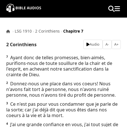
×
Home
›
LSG 1910
›
2 Corinthiens
›
Chapitre 7
Audio
2 Corinthiens
Audio
A-
A+
Bible
Ayant donc de telles promesses, bien-aimés,
7
purifions-nous de toute souillure de la chair et de
Contacts
l'esprit, en achevant notre sanctification dans la
crainte de Dieu.
About
Donnez-nous une place dans vos coeurs! Nous
2
n'avons fait tort à personne, nous n'avons ruiné
personne, nous n'avons tiré du profit de personne.
Copyright
Ce n'est pas pour vous condamner que je parle de
3
la sorte; car j'ai déjà dit que vous êtes dans nos
Download
coeurs à la vie et à la mort.
J'ai une grande confiance en vous, j'ai tout sujet de
4
L.O.A