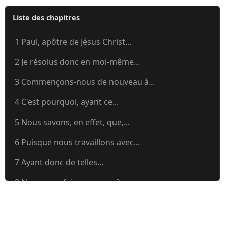
Liste des chapitres
1 Paul, apôtre de Jésus Christ...
2 Je résolus donc en moi-même...
3 Commençons-nous de nouveau à...
4 C'est pourquoi, ayant ce...
5 Nous savons, en effet, que,...
6 Puisque nous travaillons avec...
7 Ayant donc de telles...
8 Nous vous faisons connaître,...
9 Il est superflu que je vous...
10 Moi Paul, je vous prie, par...