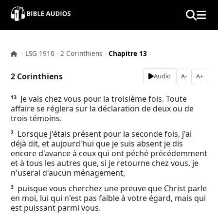
×
Home
›
LSG 1910
›
2 Corinthiens
›
Chapitre 13
Audio
2 Corinthiens
Audio
A-
A+
Bible
Je vais chez vous pour la troisième fois. Toute
13
affaire se réglera sur la déclaration de deux ou de
Contacts
trois témoins.
Lorsque j'étais présent pour la seconde fois, j'ai
2
About
déjà dit, et aujourd'hui que je suis absent je dis
encore d'avance à ceux qui ont péché précédemment
et à tous les autres que, si je retourne chez vous, je
Copyright
n'userai d'aucun ménagement,
puisque vous cherchez une preuve que Christ parle
3
Download
en moi, lui qui n'est pas faible à votre égard, mais qui
est puissant parmi vous.
L.O.A