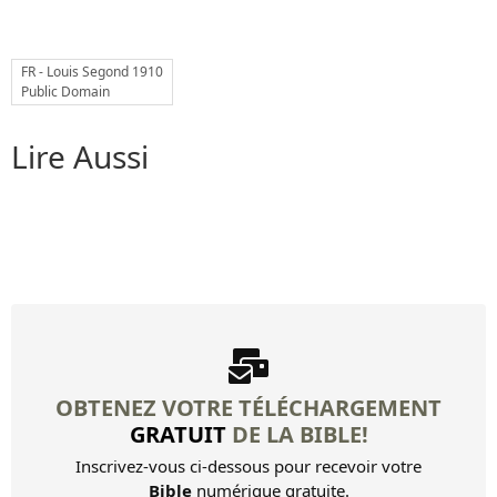
11 Oh! si vous pouviez supporter...
FR - Louis Segond 1910
12 Il faut se glorifier... Cela...
Public Domain
13 Je vais chez vous pour la...
Lire Aussi
Autres livres
Louis Segond Bible
Livre d'Hénoch
OBTENEZ VOTRE TÉLÉCHARGEMENT
GRATUIT
DE LA BIBLE!
Inscrivez-vous ci-dessous pour recevoir votre
Bible
numérique gratuite.