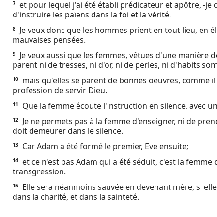
et pour lequel j'ai été établi prédicateur et apôtre, -je 
7
Ebook
d'instruire les païens dans la foi et la vérité.
Je veux donc que les hommes prient en tout lieu, en él
8
mauvaises pensées.
Je veux aussi que les femmes, vêtues d'une manière d
9
parent ni de tresses, ni d'or, ni de perles, ni d'habits s
mais qu'elles se parent de bonnes oeuvres, comme il
10
profession de servir Dieu.
Que la femme écoute l'instruction en silence, avec u
11
Je ne permets pas à la femme d'enseigner, ni de prend
12
doit demeurer dans le silence.
Car Adam a été formé le premier, Eve ensuite;
13
et ce n'est pas Adam qui a été séduit, c'est la femme 
14
transgression.
Elle sera néanmoins sauvée en devenant mère, si elle
15
dans la charité, et dans la sainteté.