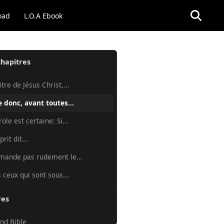
oad
L.O.A Ebook
chapitres
tre de Jésus Christ,...
e donc, avant toutes...
ole est certaine: Si...
rit dit...
mande pas rudement le...
 ceux qui sont sous...
res
nd Bible