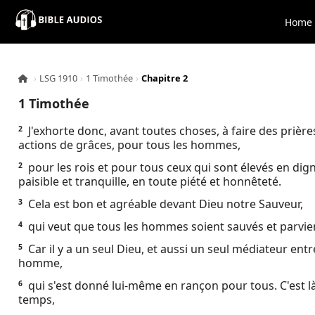
×
Home
Home
›
LSG 1910
›
1 Timothée
›
Chapitre 2
Audio
1 Timothée
Bible
J'exhorte donc, avant toutes choses, à faire des prière
2
actions de grâces, pour tous les hommes,
Contacts
pour les rois et pour tous ceux qui sont élevés en dig
2
paisible et tranquille, en toute piété et honnêteté.
About
Cela est bon et agréable devant Dieu notre Sauveur,
3
qui veut que tous les hommes soient sauvés et parvien
4
Copyright
Car il y a un seul Dieu, et aussi un seul médiateur ent
5
homme,
Download
qui s'est donné lui-même en rançon pour tous. C'est 
6
temps,
L.O.A