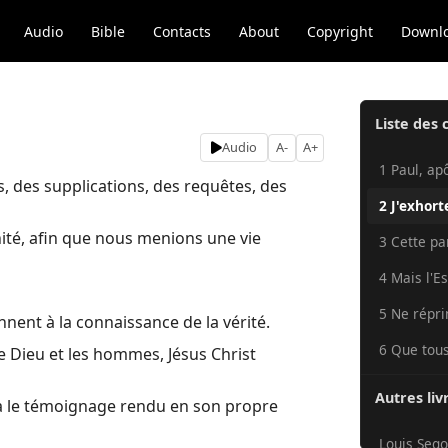
Audio
Bible
Contacts
About
Copyright
Downl
Liste des 
Audio
A-
A+
1 Paul, apô
s, des supplications, des requêtes, des
2 J'exhort
nité, afin que nous menions une vie
3 Cette par
4 Mais l'Esp
5 Ne répri
nent à la connaissance de la vérité.
6 Que tous
re Dieu et les hommes, Jésus Christ
Autres liv
là le témoignage rendu en son propre
Louis Sego