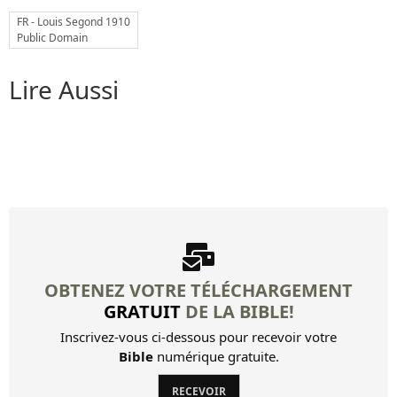
FR - Louis Segond 1910
12 Pour ce qui concerne les dons...
Public Domain
13 Quand je parlerais les...
Lire Aussi
14 Recherchez la charité....
15 Je vous rappelle, frères,...
16 Pour ce qui concerne la...
Autres livres
Louis Segond Bible
OBTENEZ VOTRE TÉLÉCHARGEMENT
Livre d'Hénoch
GRATUIT
DE LA BIBLE!
Inscrivez-vous ci-dessous pour recevoir votre
Bible
numérique gratuite.
RECEVOIR