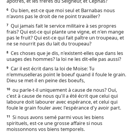
apôtres, et les frères du Seigneur, et Céphas?
Ebook
Ou bien, est-ce que moi seul et Barnabas nous
6
n'avons pas le droit de ne point travailler?
Qui jamais fait le service militaire à ses propres
7
frais? Qui est-ce qui plante une vigne, et n'en mange
pas le fruit? Qui est-ce qui fait paître un troupeau, et
ne se nourrit pas du lait du troupeau?
Ces choses que je dis, n'existent-elles que dans les
8
usages des hommes? la loi ne les dit-elle pas aussi?
Car il est écrit dans la loi de Moïse: Tu
9
n'emmuselleras point le boeuf quand il foule le grain.
Dieu se met-il en peine des boeufs,
ou parle-t-il uniquement à cause de nous? Oui,
10
c'est à cause de nous qu'il a été écrit que celui qui
laboure doit labourer avec espérance, et celui qui
foule le grain fouler avec l'espérance d'y avoir part.
Si nous avons semé parmi vous les biens
11
spirituels, est-ce une grosse affaire si nous
moissonnons vos biens temporels.