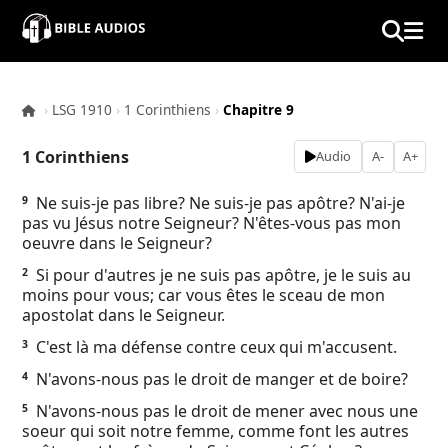
×
Home
›
LSG 1910
›
1 Corinthiens
›
Chapitre 9
Audio
1 Corinthiens
Audio
A-
A+
Bible
Ne suis-je pas libre? Ne suis-je pas apôtre? N'ai-je
9
pas vu Jésus notre Seigneur? N'êtes-vous pas mon
Contacts
oeuvre dans le Seigneur?
Si pour d'autres je ne suis pas apôtre, je le suis au
2
About
moins pour vous; car vous êtes le sceau de mon
apostolat dans le Seigneur.
Copyright
C'est là ma défense contre ceux qui m'accusent.
3
N'avons-nous pas le droit de manger et de boire?
4
Download
N'avons-nous pas le droit de mener avec nous une
5
soeur qui soit notre femme, comme font les autres
L.O.A