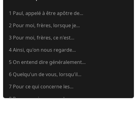
1 Paul, appelé à être apôtre de...
2 Pour moi, frères, lorsque je...
3 Pour moi, frères, ce n'est...
4 Ainsi, qu'on nous regarde...
5 On entend dire généralement...
6 Quelqu'un de vous, lorsqu'il...
7 Pour ce qui concerne les...
8 Pour ce qui concerne les...
9 Ne suis-je pas libre? Ne...
10 Frères, je ne veux pas que...
11 Soyez mes imitateurs, comme...