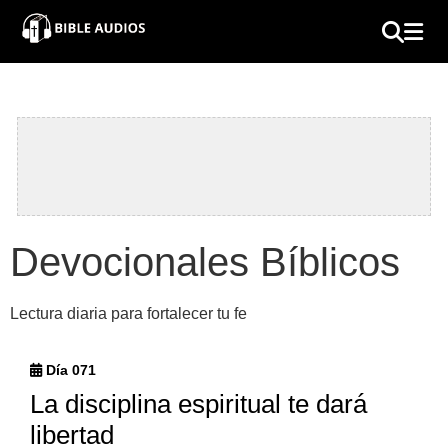
×
Home
Audio
Bible
Contacts
Devocionales Bíblicos
About
Lectura diaria para fortalecer tu fe
Copyright
Día 071
Download
La disciplina espiritual te dará
libertad
L.O.A