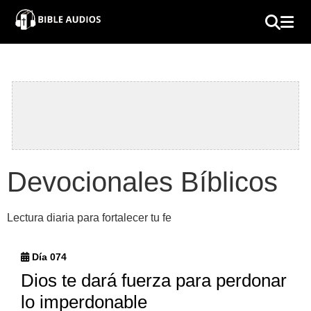
×
Home
Audio
Bible
Contacts
Devocionales Bíblicos
About
Lectura diaria para fortalecer tu fe
Copyright
Día 074
Download
Dios te dará fuerza para perdonar
lo imperdonable
L.O.A