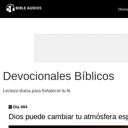
×
Hom
Home
Audio
Bible
Contacts
Devocionales Bíblicos
About
Lectura diaria para fortalecer tu fe
Copyright
Día 084
Download
Dios puede cambiar tu atmósfera esp
L.O.A