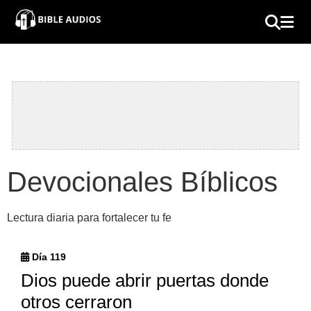
×
Home
Audio
Bible
Contacts
Devocionales Bíblicos
About
Lectura diaria para fortalecer tu fe
Copyright
Día 119
Download
Dios puede abrir puertas donde
otros cerraron
L.O.A