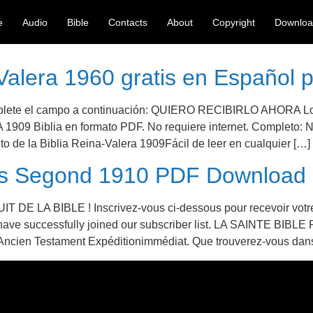
e
Audio
Bible
Contacts
About
Copyright
Downlo
alera 1960 gratis en Español pa
 el campo a continuación: QUIERO RECIBIRLO AHORA Load
A 1909 Biblia en formato PDF. No requiere internet. Completo:
o de la Biblia Reina-Valera 1909Fácil de leer en cualquier […]
uis Segond 1910 PDF Download
BIBLE ! Inscrivez-vous ci-dessous pour recevoir votre Bi
 have successfully joined our subscriber list. LA SAINTE BI
 Ancien Testament Expéditionimmédiat. Que trouverez-vous dans