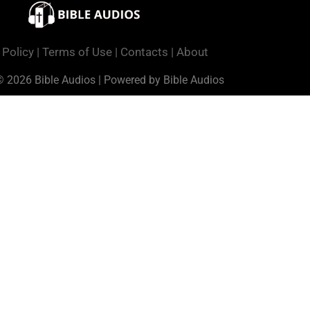
 Policy
|
Terms of Use
|
Contacts
|
About
© 2026 Bible Audios | Powered by Bible Audios