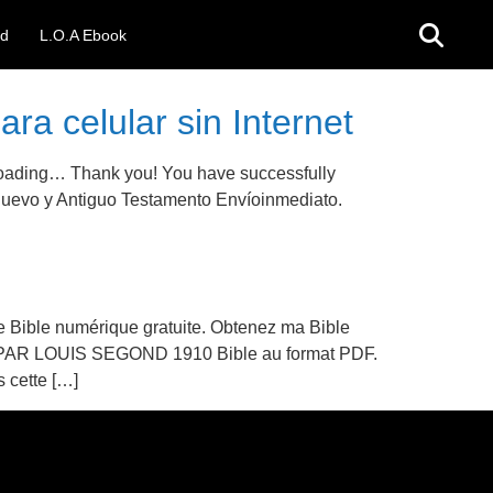
ad
L.O.A Ebook
ra celular sin Internet
ing… Thank you! You have successfully
 Nuevo y Antiguo Testamento Envíoinmediato.
ble numérique gratuite. Obtenez ma Bible
BLE PAR LOUIS SEGOND 1910 Bible au format PDF.
 cette […]