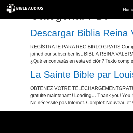
×
Hom
Categoria:
PDF
Home
Descargar Biblia Reina V
Audio
REGÍSTRATE PARA RECIBIRLO GRATIS Complete
joined our subscriber list. BIBLIA REINA VALER
Bible
¿Qué encontrarás en esta edición? Texto complet
Contacts
La Sainte Bible par Lo
About
OBTENEZ VOTRE TÉLÉCHARGEMENTGRATUIT DE LA 
gratuite maintenant ! Loading… Thank you! You
Copyright
Ne nécessite pas Internet. Complet: Nouveau et
Download
L.O.A