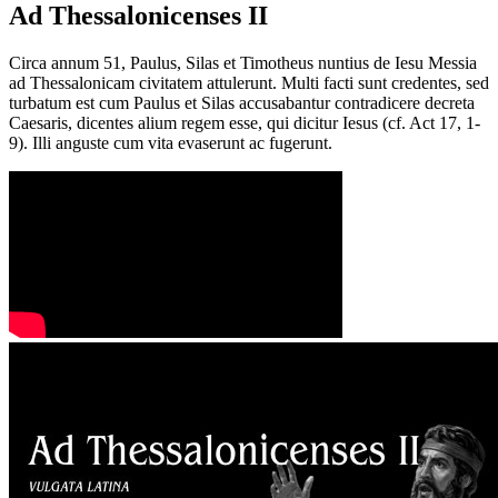
Ad Thessalonicenses II
Circa annum 51, Paulus, Silas et Timotheus nuntius de Iesu Messia
ad Thessalonicam civitatem attulerunt. Multi facti sunt credentes, sed
turbatum est cum Paulus et Silas accusabantur contradicere decreta
Caesaris, dicentes alium regem esse, qui dicitur Iesus (cf. Act 17, 1-
9). Illi anguste cum vita evaserunt ac fugerunt.