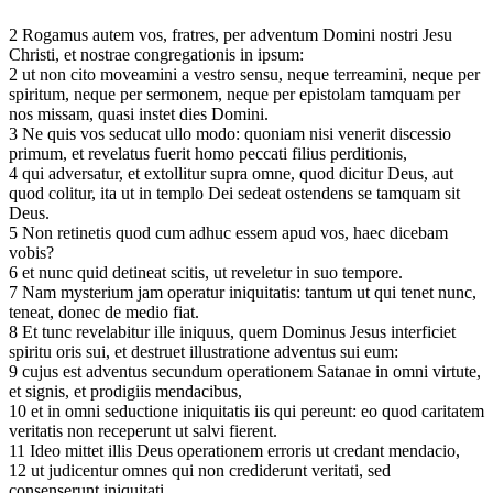
2 Rogamus autem vos, fratres, per adventum Domini nostri Jesu
Christi, et nostrae congregationis in ipsum:
2 ut non cito moveamini a vestro sensu, neque terreamini, neque per
spiritum, neque per sermonem, neque per epistolam tamquam per
nos missam, quasi instet dies Domini.
3 Ne quis vos seducat ullo modo: quoniam nisi venerit discessio
primum, et revelatus fuerit homo peccati filius perditionis,
4 qui adversatur, et extollitur supra omne, quod dicitur Deus, aut
quod colitur, ita ut in templo Dei sedeat ostendens se tamquam sit
Deus.
5 Non retinetis quod cum adhuc essem apud vos, haec dicebam
vobis?
6 et nunc quid detineat scitis, ut reveletur in suo tempore.
7 Nam mysterium jam operatur iniquitatis: tantum ut qui tenet nunc,
teneat, donec de medio fiat.
8 Et tunc revelabitur ille iniquus, quem Dominus Jesus interficiet
spiritu oris sui, et destruet illustratione adventus sui eum:
9 cujus est adventus secundum operationem Satanae in omni virtute,
et signis, et prodigiis mendacibus,
10 et in omni seductione iniquitatis iis qui pereunt: eo quod caritatem
veritatis non receperunt ut salvi fierent.
11 Ideo mittet illis Deus operationem erroris ut credant mendacio,
12 ut judicentur omnes qui non crediderunt veritati, sed
consenserunt iniquitati.