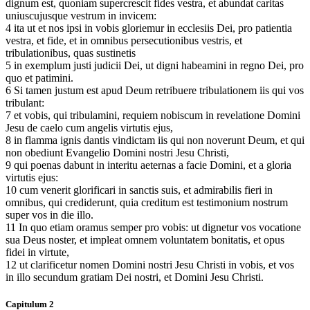
dignum est, quoniam supercrescit fides vestra, et abundat caritas
uniuscujusque vestrum in invicem:
4 ita ut et nos ipsi in vobis gloriemur in ecclesiis Dei, pro patientia
vestra, et fide, et in omnibus persecutionibus vestris, et
tribulationibus, quas sustinetis
5 in exemplum justi judicii Dei, ut digni habeamini in regno Dei, pro
quo et patimini.
6 Si tamen justum est apud Deum retribuere tribulationem iis qui vos
tribulant:
7 et vobis, qui tribulamini, requiem nobiscum in revelatione Domini
Jesu de caelo cum angelis virtutis ejus,
8 in flamma ignis dantis vindictam iis qui non noverunt Deum, et qui
non obediunt Evangelio Domini nostri Jesu Christi,
9 qui poenas dabunt in interitu aeternas a facie Domini, et a gloria
virtutis ejus:
10 cum venerit glorificari in sanctis suis, et admirabilis fieri in
omnibus, qui crediderunt, quia creditum est testimonium nostrum
super vos in die illo.
11 In quo etiam oramus semper pro vobis: ut dignetur vos vocatione
sua Deus noster, et impleat omnem voluntatem bonitatis, et opus
fidei in virtute,
12 ut clarificetur nomen Domini nostri Jesu Christi in vobis, et vos
in illo secundum gratiam Dei nostri, et Domini Jesu Christi.
Capitulum 2