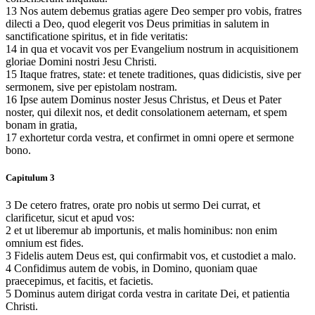
13 Nos autem debemus gratias agere Deo semper pro vobis, fratres
dilecti a Deo, quod elegerit vos Deus primitias in salutem in
sanctificatione spiritus, et in fide veritatis:
14 in qua et vocavit vos per Evangelium nostrum in acquisitionem
gloriae Domini nostri Jesu Christi.
15 Itaque fratres, state: et tenete traditiones, quas didicistis, sive per
sermonem, sive per epistolam nostram.
16 Ipse autem Dominus noster Jesus Christus, et Deus et Pater
noster, qui dilexit nos, et dedit consolationem aeternam, et spem
bonam in gratia,
17 exhortetur corda vestra, et confirmet in omni opere et sermone
bono.
Capitulum 3
3 De cetero fratres, orate pro nobis ut sermo Dei currat, et
clarificetur, sicut et apud vos:
2 et ut liberemur ab importunis, et malis hominibus: non enim
omnium est fides.
3 Fidelis autem Deus est, qui confirmabit vos, et custodiet a malo.
4 Confidimus autem de vobis, in Domino, quoniam quae
praecepimus, et facitis, et facietis.
5 Dominus autem dirigat corda vestra in caritate Dei, et patientia
Christi.