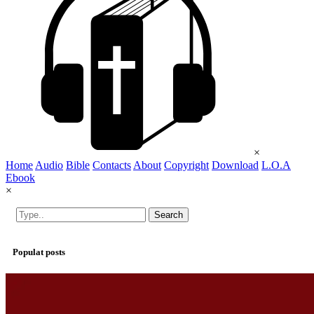
×
Home
Audio
Bible
Contacts
About
Copyright
Download
L.O.A
Ebook
×
Search
Populat posts