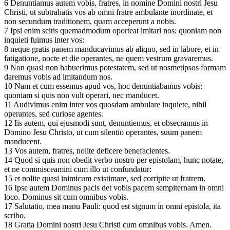
6 Denuntiamus autem vobis, fratres, in nomine Domini nostri Jesu
Christi, ut subtrahatis vos ab omni fratre ambulante inordinate, et
non secundum traditionem, quam acceperunt a nobis.
7 Ipsi enim scitis quemadmodum oporteat imitari nos: quoniam non
inquieti fuimus inter vos:
8 neque gratis panem manducavimus ab aliquo, sed in labore, et in
fatigatione, nocte et die operantes, ne quem vestrum gravaremus.
9 Non quasi non habuerimus potestatem, sed ut nosmetipsos formam
daremus vobis ad imitandum nos.
10 Nam et cum essemus apud vos, hoc denuntiabamus vobis:
quoniam si quis non vult operari, nec manducet.
11 Audivimus enim inter vos quosdam ambulare inquiete, nihil
operantes, sed curiose agentes.
12 Iis autem, qui ejusmodi sunt, denuntiemus, et obsecramus in
Domino Jesu Christo, ut cum silentio operantes, suum panem
manducent.
13 Vos autem, fratres, nolite deficere benefacientes.
14 Quod si quis non obedit verbo nostro per epistolam, hunc notate,
et ne commisceamini cum illo ut confundatur:
15 et nolite quasi inimicum existimare, sed corripite ut fratrem.
16 Ipse autem Dominus pacis det vobis pacem sempiternam in omni
loco. Dominus sit cum omnibus vobis.
17 Salutatio, mea manu Pauli: quod est signum in omni epistola, ita
scribo.
18 Gratia Domini nostri Jesu Christi cum omnibus vobis. Amen.