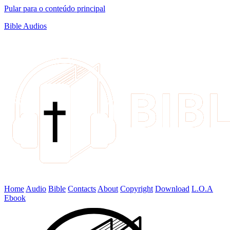
Pular para o conteúdo principal
Bible Audios
Home
Audio
Bible
Contacts
About
Copyright
Download
L.O.A
Ebook