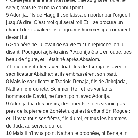
4 Cette jeune fille était fort belle. Elle soigna le roi, et le
servit; mais le roi ne la connut point.
5 Adonija, fils de Haggith, se laissa emporter par l'orgueil
jusqu'à dire: C'est moi qui serai roi! Et il se procura un
char et des cavaliers, et cinquante hommes qui couraient
devant lui.
6 Son père ne lui avait de sa vie fait un reproche, en lui
disant: Pourquoi agis-tu ainsi? Adonija était, en outre, très
beau de figure, et il était né après Absalom.
7 Il eut un entretien avec Joab, fils de Tseruja, et avec le
sacrificateur Abiathar; et ils embrassèrent son parti.
8 Mais le sacrificateur Tsadok, Benaja, fils de Jehojada,
Nathan le prophète, Schimeï, Réï, et les vaillants
hommes de David, ne furent point avec Adonija.
9 Adonija tua des brebis, des boeufs et des veaux gras,
près de la pierre de Zohéleth, qui est à côté d'En Roguel;
et il invita tous ses frères, fils du roi, et tous les hommes
de Juda au service du roi.
10 Mais il n'invita point Nathan le prophète, ni Benaja, ni