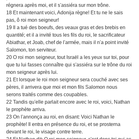
régnera après moi, et il s'assiéra sur mon trône.
18 Et maintenant voici, Adonija règne! Et tu ne le sais
pas, ô roi mon seigneur!
19 Il a tué des boeufs, des veaux gras et des brebis en
quantité; et il a invité tous les fils du roi, le sacrificateur
Abiathar, et Joab, chef de l'armée, mais il n'a point invité
Salomon, ton serviteur.
20 O roi mon seigneur, tout Israël a les yeux sur toi, pour
que tu lui fasses connaître qui s'assiéra sur le trône du roi
mon seigneur après lui.
21 Et lorsque le roi mon seigneur sera couché avec ses
pères, il arrivera que moi et mon fils Salomon nous
serons traités comme des coupables.
22 Tandis qu'elle parlait encore avec le roi, voici, Nathan
le prophète arriva.
23 On l'annonça au roi, en disant: Voici Nathan le
prophète! Il entra en présence du roi, et se prosterna
devant le roi, le visage contre terre.