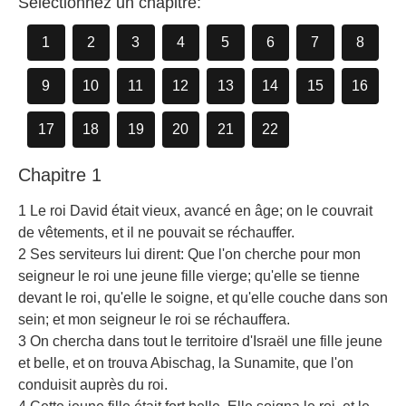
Sélectionnez un chapitre:
1
2
3
4
5
6
7
8
9
10
11
12
13
14
15
16
17
18
19
20
21
22
Chapitre 1
1 Le roi David était vieux, avancé en âge; on le couvrait
de vêtements, et il ne pouvait se réchauffer.
2 Ses serviteurs lui dirent: Que l'on cherche pour mon
seigneur le roi une jeune fille vierge; qu'elle se tienne
devant le roi, qu'elle le soigne, et qu'elle couche dans son
sein; et mon seigneur le roi se réchauffera.
3 On chercha dans tout le territoire d'Israël une fille jeune
et belle, et on trouva Abischag, la Sunamite, que l'on
conduisit auprès du roi.