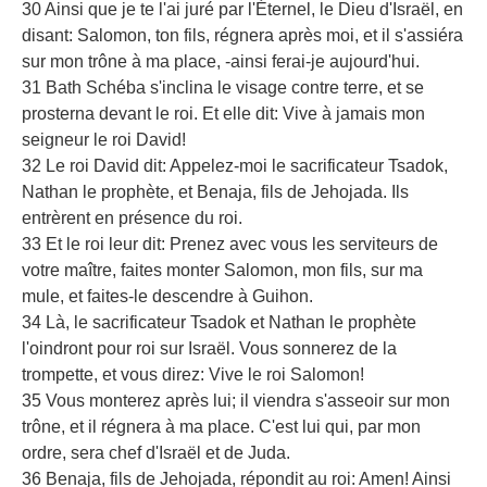
30 Ainsi que je te l'ai juré par l'Éternel, le Dieu d'Israël, en
disant: Salomon, ton fils, régnera après moi, et il s'assiéra
sur mon trône à ma place, -ainsi ferai-je aujourd'hui.
31 Bath Schéba s'inclina le visage contre terre, et se
prosterna devant le roi. Et elle dit: Vive à jamais mon
seigneur le roi David!
32 Le roi David dit: Appelez-moi le sacrificateur Tsadok,
Nathan le prophète, et Benaja, fils de Jehojada. Ils
entrèrent en présence du roi.
33 Et le roi leur dit: Prenez avec vous les serviteurs de
votre maître, faites monter Salomon, mon fils, sur ma
mule, et faites-le descendre à Guihon.
34 Là, le sacrificateur Tsadok et Nathan le prophète
l'oindront pour roi sur Israël. Vous sonnerez de la
trompette, et vous direz: Vive le roi Salomon!
35 Vous monterez après lui; il viendra s'asseoir sur mon
trône, et il régnera à ma place. C'est lui qui, par mon
ordre, sera chef d'Israël et de Juda.
36 Benaja, fils de Jehojada, répondit au roi: Amen! Ainsi