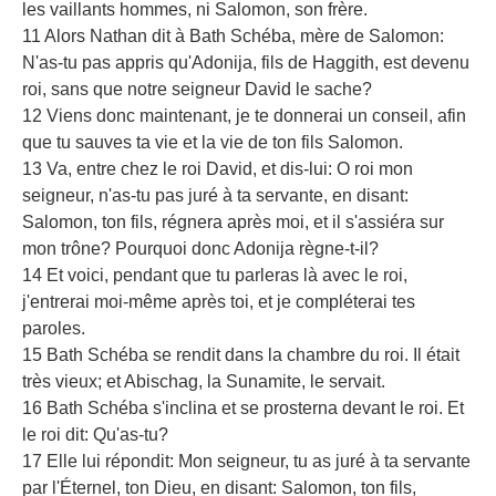
les vaillants hommes, ni Salomon, son frère.
11 Alors Nathan dit à Bath Schéba, mère de Salomon:
N'as-tu pas appris qu'Adonija, fils de Haggith, est devenu
roi, sans que notre seigneur David le sache?
12 Viens donc maintenant, je te donnerai un conseil, afin
que tu sauves ta vie et la vie de ton fils Salomon.
13 Va, entre chez le roi David, et dis-lui: O roi mon
seigneur, n'as-tu pas juré à ta servante, en disant:
Salomon, ton fils, régnera après moi, et il s'assiéra sur
mon trône? Pourquoi donc Adonija règne-t-il?
14 Et voici, pendant que tu parleras là avec le roi,
j'entrerai moi-même après toi, et je compléterai tes
paroles.
15 Bath Schéba se rendit dans la chambre du roi. Il était
très vieux; et Abischag, la Sunamite, le servait.
16 Bath Schéba s'inclina et se prosterna devant le roi. Et
le roi dit: Qu'as-tu?
17 Elle lui répondit: Mon seigneur, tu as juré à ta servante
par l'Éternel, ton Dieu, en disant: Salomon, ton fils,