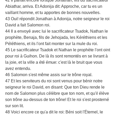
42 Il parlait encore lorsque Jonathan, fils du sacrificateur
Abiathar, arriva. Et Adonija dit: Approche, car tu es un
vaillant homme, et tu apportes de bonnes nouvelles.
43 Oui! répondit Jonathan à Adonija, notre seigneur le roi
David a fait Salomon roi.
44 Il a envoyé avec lui le sacrificateur Tsadok, Nathan le
prophète, Benaja, fils de Jehojada, les Kéréthiens et les
Péléthiens, et ils l'ont fait monter sur la mule du roi.
45 Le sacrificateur Tsadok et Nathan le prophète l'ont oint
pour roi à Guihon. De là ils sont remontés en se livrant à
la joie, et la ville a été émue: c'est là le bruit que vous
avez entendu.
46 Salomon s'est même assis sur le trône royal.
47 Et les serviteurs du roi sont venus pour bénir notre
seigneur le roi David, en disant: Que ton Dieu rende le
nom de Salomon plus célèbre que ton nom, et qu'il élève
son trône au-dessus de ton trône! Et le roi s'est prosterné
sur son lit.
48 Voici encore ce qu'a dit le roi: Béni soit l'Éternel, le