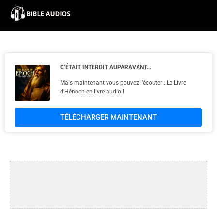
×
Home
Audio
C’ÉTAIT INTERDIT AUPARAVANT…
Mais maintenant vous pouvez l’écouter : Le Livre
Bible
d’Hénoch en livre audio !
Contacts
TÉLÉCHARGER MAINTENANT
About
Copyright
Download
L.O.A