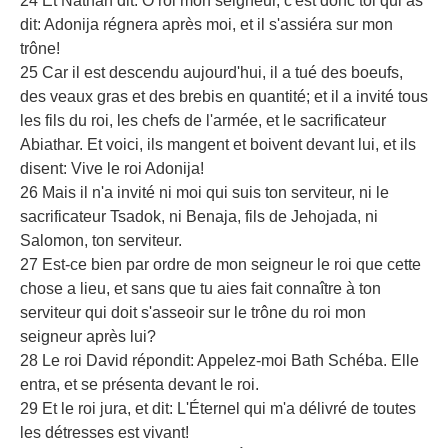
24 Et Nathan dit: O roi mon seigneur, c'est donc toi qui as
dit: Adonija régnera après moi, et il s'assiéra sur mon
trône!
25 Car il est descendu aujourd'hui, il a tué des boeufs,
des veaux gras et des brebis en quantité; et il a invité tous
les fils du roi, les chefs de l'armée, et le sacrificateur
Abiathar. Et voici, ils mangent et boivent devant lui, et ils
disent: Vive le roi Adonija!
26 Mais il n'a invité ni moi qui suis ton serviteur, ni le
sacrificateur Tsadok, ni Benaja, fils de Jehojada, ni
Salomon, ton serviteur.
27 Est-ce bien par ordre de mon seigneur le roi que cette
chose a lieu, et sans que tu aies fait connaître à ton
serviteur qui doit s'asseoir sur le trône du roi mon
seigneur après lui?
28 Le roi David répondit: Appelez-moi Bath Schéba. Elle
entra, et se présenta devant le roi.
29 Et le roi jura, et dit: L'Éternel qui m'a délivré de toutes
les détresses est vivant!