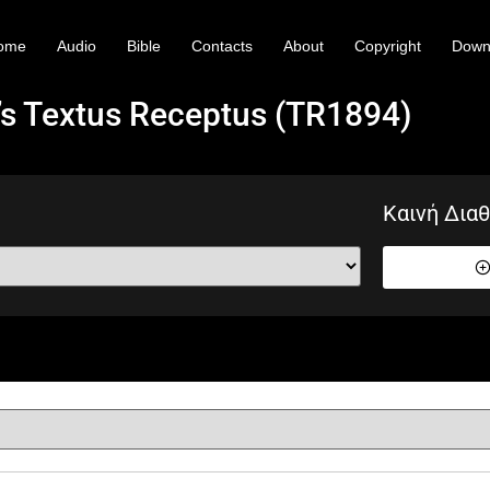
ome
Audio
Bible
Contacts
About
Copyright
Down
’s Textus Receptus (TR1894)
Καινή Δια