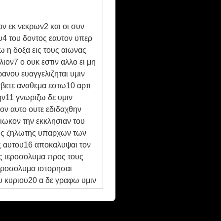
ν εκ νεκρων2 και οι συν
ου4 του δοντος εαυτον υπερ
 η δοξα εις τους αιωνας
ιον7 ο ουκ εστιν αλλο ει μη
ρανου ευαγγελιζηται υμιν
αβετε αναθεμα εστω10 αρτι
ην11 γνωριζω δε υμιν
ον αυτο ουτε εδιδαχθην
ιωκον την εκκλησιαν του
ρως ζηλωτης υπαρχων των
ος αυτου16 αποκαλυψαι τον
ις ιεροσολυμα προς τους
ιεροσολυμα ιστορησαι
υ κυριου20 α δε γραφω υμιν
νος τω προσωπω ταις
 ην ποτε επορθει24 και