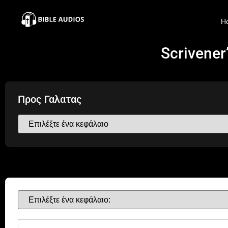
×
H
Home
Scrivener
Audio
Bible
Προς Γαλατας
Contacts
About
Copyright
Download
L.O.A