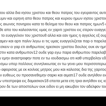
αλλα δια ιησου χριστου και θεου πατρος του εγειραντος αυτο
ς υμιν και ειρηνη απο θεου πατρος και κυριου ημων ιησου χριστ
ς αιωνος πονηρου κατα το θελημα του θεου και πατρος ημων5 ω
απο του καλεσαντος υμας εν χαριτι χριστου εις ετερον ευαγγελ
ι το ευαγγελιον του χριστου8 αλλα και εαν ημεις η αγγελος εξ ου
εν και αρτι παλιν λεγω ει τις υμας ευαγγελιζεται παρ ο παρελ
κειν ει γαρ ετι ανθρωποις ηρεσκον χριστου δουλος ουκ αν ημ
κ εστιν κατα ανθρωπον12 ουδε γαρ εγω παρα ανθρωπου παρελαβ
 εμην αναστροφην ποτε εν τω ιουδαισμω οτι καθ υπερβολην εδ
αισμω υπερ πολλους συνηλικιωτας εν τω γενει μου περισσοτε
αφορισας με εκ κοιλιας μητρος μου και καλεσας δια της χαριτ
εσιν ευθεως ου προσανεθεμην σαρκι και αιματι17 ουδε ανηλθον ε
 υπεστρεψα εις δαμασκον18 επειτα μετα ετη τρια ανηλθον εις 
ρον δε των αποστολων ουκ ειδον ει μη ιακωβον τον αδελφον το
ις τα κλιματα της συριας και της κιλικιας22 ημην δε αγνοουμε
ντες ησαν οτι ο διωκων ημας ποτε νυν ευαγγελιζεται την πιστιν