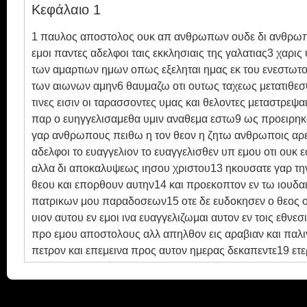
Κεφάλαιο 1
Ebook
1 παυλος αποστολος ουκ απ ανθρωπων ουδε δι ανθρωπου 
εμοι παντες αδελφοι ταις εκκλησιαις της γαλατιας3 χαρι
των αμαρτιων ημων οπως εξεληται ημας εκ του ενεστωτο
των αιωνων αμην6 θαυμαζω οτι ουτως ταχεως μετατιθεσθε 
τινες εισιν οι ταρασσοντες υμας και θελοντες μεταστρεψα
παρ ο ευηγγελισαμεθα υμιν αναθεμα εστω9 ως προειρηκαμ
γαρ ανθρωπους πειθω η τον θεον η ζητω ανθρωποις αρεσ
αδελφοι το ευαγγελιον το ευαγγελισθεν υπ εμου οτι ου
αλλα δι αποκαλυψεως ιησου χριστου13 ηκουσατε γαρ την
θεου και επορθουν αυτην14 και προεκοπτον εν τω ιουδ
πατρικων μου παραδοσεων15 οτε δε ευδοκησεν ο θεος ο 
υιον αυτου εν εμοι ινα ευαγγελιζωμαι αυτον εν τοις εθν
προ εμου αποστολους αλλ απηλθον εις αραβιαν και παλιν
πετρον και επεμεινα προς αυτον ημερας δεκαπεντε19 ετε
ιδου ενωπιον του θεου οτι ου ψευδομαι21 επειτα ηλθον ε
εκκλησιαις της ιουδαιας ταις εν χριστω23 μονον δε ακουο
εδοξαζον εν εμοι τον θεον