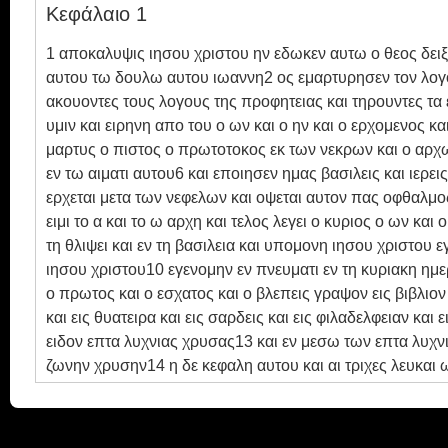
Κεφάλαιο 1
Ebook
1 αποκαλυψις ιησου χριστου ην εδωκεν αυτω ο θεος δειξα
αυτου τω δουλω αυτου ιωαννη2 ος εμαρτυρησεν τον λογον
ακουοντες τους λογους της προφητειας και τηρουντες τα ε
υμιν και ειρηνη απο του ο ων και ο ην και ο ερχομενος 
μαρτυς ο πιστος ο πρωτοτοκος εκ των νεκρων και ο αρχ
εν τω αιματι αυτου6 και εποιησεν ημας βασιλεις και ιερε
ερχεται μετα των νεφελων και οψεται αυτον πας οφθαλμος
ειμι το α και το ω αρχη και τελος λεγει ο κυριος ο ων κ
τη θλιψει και εν τη βασιλεια και υπομονη ιησου χριστου 
ιησου χριστου10 εγενομην εν πνευματι εν τη κυριακη ημ
ο πρωτος και ο εσχατος και ο βλεπεις γραψον εις βιβλιον 
και εις θυατειρα και εις σαρδεις και εις φιλαδελφειαν κα
ειδον επτα λυχνιας χρυσας13 και εν μεσω των επτα λυχ
ζωνην χρυσην14 η δε κεφαλη αυτου και αι τριχες λευκαι 
ομοιοι χαλκολιβανω ως εν καμινω πεπυρωμενοι και η φω
του στοματος αυτου ρομφαια διστομος οξεια εκπορευομενη
προς τους ποδας αυτου ως νεκρος και επεθηκεν την δεξια