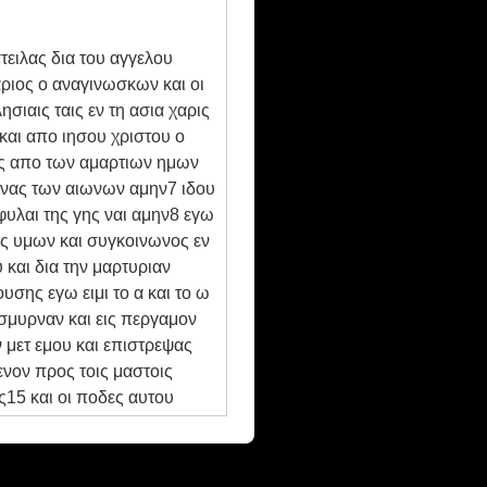
τειλας δια του αγγελου
ριος ο αναγινωσκων και οι
σιαις ταις εν τη ασια χαρις
και απο ιησου χριστου ο
ας απο των αμαρτιων ημων
αιωνας των αιωνων αμην7 ιδου
φυλαι της γης ναι αμην8 εγω
φος υμων και συγκοινωνος εν
 και δια την μαρτυριαν
σης εγω ειμι το α και το ω
ς σμυρναν και εις περγαμον
ν μετ εμου και επιστρεψας
νον προς τοις μαστοις
ς15 και οι ποδες αυτου
 χειρι αστερας επτα και εκ
 οτε ειδον αυτον επεσα
ι ο εσχατος18 και ο ζων και