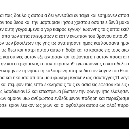
ι τοις δουλοις αυτου α δει γενεσθαι εν ταχει και εσημανεν αποσ
 του θεου και την μαρτυριαν ιησου χριστου οσα τε ειδεν3 μακα
ν αυτη γεγραμμενα ο γαρ καιρος εγγυς4 ιωαννης ταις επτα εκκλη
και απο των επτα πνευματων α εστιν ενωπιον του θρονου αυτου5 
ων των βασιλεων της γης τω αγαπησαντι ημας και λουσαντι ημ
ις τω θεω και πατρι αυτου αυτω η δοξα και το κρατος εις τους 
 και οιτινες αυτον εξεκεντησαν και κοψονται επ αυτον πασαι αι 
αι ο ην και ο ερχομενος ο παντοκρατωρ9 εγω ιωαννης ο και αδελ
εγενομην εν τη νησω τη καλουμενη πατμω δια τον λογον του θεου
ερα και ηκουσα οπισω μου φωνην μεγαλην ως σαλπιγγος11 λεγου
και πεμψον ταις επτα εκκλησιαις ταις εν ασια εις εφεσον και ει
ι εις λαοδικειαν12 και επεστρεψα βλεπειν την φωνην ητις ελαλησε
νιων ομοιον υιω ανθρωπου ενδεδυμενον ποδηρη και περιεζωσμε
ωσει εριον λευκον ως χιων και οι οφθαλμοι αυτου ως φλοξ πυρο
νη αυτου ως φωνη υδατων πολλων16 και εχων εν τη δεξια αυτου
 και η οψις αυτου ως ο ηλιος φαινει εν τη δυναμει αυτου17 και
ν αυτου χειρα επ εμε λεγων μοι μη φοβου εγω ειμι ο πρωτος κα