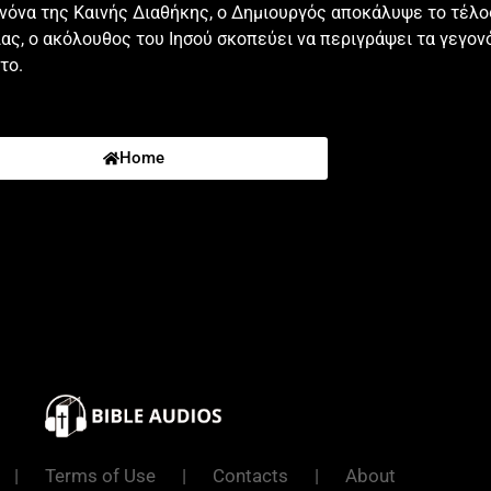
Κανόνα της Καινής Διαθήκης, ο Δημιουργός αποκάλυψε το τέλ
ιωνων αμην και εχω τας κλεις του αδου και του θανατου19 γραψον 
ς, ο ακόλουθος του Ιησού σκοπεύει να περιγράψει τα γεγον
ρων ων ειδες επι της δεξιας μου και τας επτα λυχνιας τας χρυσα
το.
α εκκλησιαι εισιν
ο κρατων τους επτα αστερας εν τη δεξια αυτου ο περιπατων εν 
Home
ομονην σου και οτι ου δυνη βαστασαι κακους και επειρασω τους
 εβαστασας και υπομονην εχεις και δια το ονομα μου κεκοπιακα
νευε ουν ποθεν εκπεπτωκας και μετανοησον και τα πρωτα εργα 
 εαν μη μετανοησης6 αλλα τουτο εχεις οτι μισεις τα εργα των νι
ω νικωντι δωσω αυτω φαγειν εκ του ξυλου της ζωης ο εστιν εν 
ε λεγει ο πρωτος και ο εσχατος ος εγενετο νεκρος και εζησεν9 
ιαν των λεγοντων ιουδαιους ειναι εαυτους και ουκ εισιν αλλα σ
αβολος εις φυλακην ινα πειρασθητε και εξετε θλιψιν ημερων δεκ
τω τι το πνευμα λεγει ταις εκκλησιαις ο νικων ου μη αδικηθη 
ψον ταδε λεγει ο εχων την ρομφαιαν την διστομον την οξειαν13
 μου και ουκ ηρνησω την πιστιν μου και εν ταις ημεραις εν αις 
 αλλ εχω κατα σου ολιγα οτι εχεις εκει κρατουντας την διδαχην
|
Terms of Use
|
Contacts
|
About
 ειδωλοθυτα και πορνευσαι15 ουτως εχεις και συ κρατουντας τ