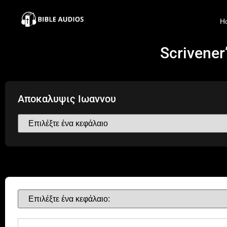
×
H
Home
Scrivener
Audio
Bible
Αποκαλυψις Ιωαννου
Contacts
About
Copyright
Download
L.O.A