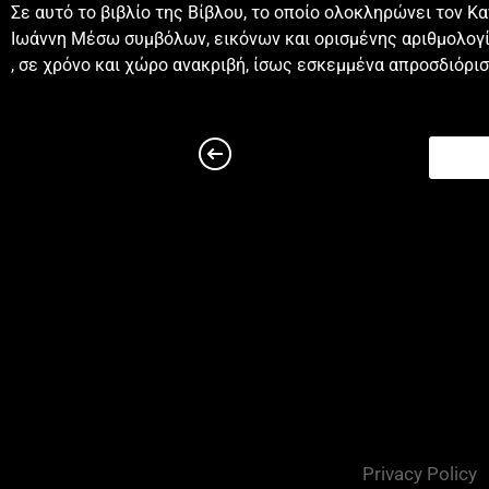
Σε αυτό το βιβλίο της Βίβλου, το οποίο ολοκληρώνει τον 
εγενομην νεκρος και ιδου ζων ειμι εις τους αιωνας των α
Ιωάννη Μέσω συμβόλων, εικόνων και ορισμένης αριθμολογία
μελλει γινεσθαι μετα ταυτα20 το μυστηριον των επτα αστε
, σε χρόνο και χώρο ανακριβή, ίσως εσκεμμένα απροσδιόρισ
των επτα εκκλησιων εισιν και αι επτα λυχνιαι ας ειδες επτ
Κεφάλαιο 2
2 τω αγγελω της εφεσινης εκκλησιας γραψον ταδε λεγει 
χρυσων2 οιδα τα εργα σου και τον κοπον σου και την υπ
αποστολους και ουκ εισιν και ευρες αυτους ψευδεις3 και
κατα σου οτι την αγαπην σου την πρωτην αφηκας5 μνημο
σοι ταχυ και κινησω την λυχνιαν σου εκ του τοπου αυτης
εχων ους ακουσατω τι το πνευμα λεγει ταις εκκλησιαις τ
θεου8 και τω αγγελω της εκκλησιας σμυρναιων γραψον ταδ
θλιψιν και την πτωχειαν πλουσιος δε ει και την βλασφημ
φοβου α μελλεις πασχειν ιδου μελλει βαλειν εξ υμων ο δι
και δωσω σοι τον στεφανον της ζωης11 ο εχων ους ακουσα
δευτερου12 και τω αγγελω της εν περγαμω εκκλησιας γρα
κατοικεις οπου ο θρονος του σατανα και κρατεις το ονομα
πιστος ος απεκτανθη παρ υμιν οπου κατοικει ο σατανας14
Privacy Policy
βαλακ βαλειν σκανδαλον ενωπιον των υιων ισραηλ φαγειν