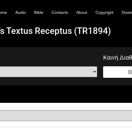
ome
Audio
Bible
Contacts
About
Copyright
Down
’s Textus Receptus (TR1894)
Καινή Δια