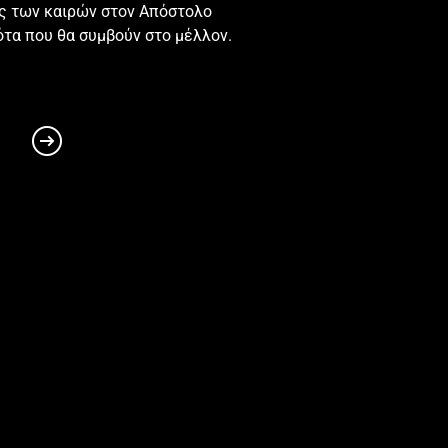
ος των καιρών στον Απόστολο
α ειδες και α εισιν και α
ότα που θα συμβούν στο μέλλον.
ς οι επτα αστερες αγγελοι
μεσω των επτα λυχνιων των
 φασκοντας ειναι
ς και ου κεκμηκας4 αλλ εχω
ποιησον ει δε μη ερχομαι
κολαιτων α καγω μισω7 ο
μεσω του παραδεισου του
οιδα σου τα εργα και την
υναγωγη του σατανα10 μηδεν
α γινου πιστος αχρι θανατου
εκ του θανατου του
 οιδα τα εργα σου και που
αντιπας ο μαρτυς μου ο
 βαλααμ ος εδιδασκεν τον
ην διδαχην των νικολαιτων